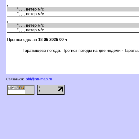
,
°, , , ветер м/с
°, , , ветер м/с
,
°, , , ветер м/с
°, , , ветер м/с
Прогноз сделан
18-06-2026 00 ч
Таратыщево погода. Прогноз погоды на две недели - Тарат
obl@nn-map.ru
Связаться: