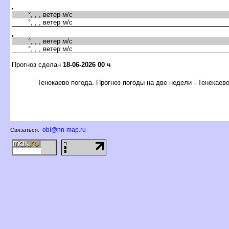
,
°, , , ветер м/с
°, , , ветер м/с
,
°, , , ветер м/с
°, , , ветер м/с
Прогноз сделан
18-06-2026 00 ч
Тенекаево погода. Прогноз погоды на две недели - Тенекаев
obl@nn-map.ru
Связаться: