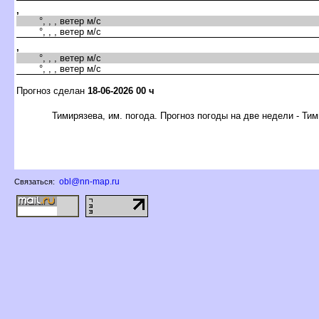
,
°, , , ветер м/с
°, , , ветер м/с
,
°, , , ветер м/с
°, , , ветер м/с
Прогноз сделан
18-06-2026 00 ч
Тимирязева, им. погода. Прогноз погоды на две недели - Тим
obl@nn-map.ru
Связаться: