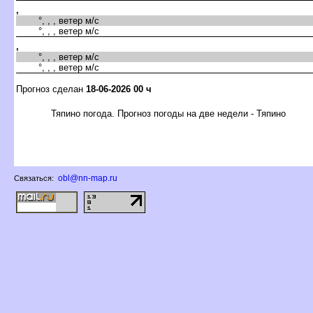
,
°, , , ветер м/с
°, , , ветер м/с
,
°, , , ветер м/с
°, , , ветер м/с
Прогноз сделан
18-06-2026 00 ч
Тяпино погода. Прогноз погоды на две недели - Тяпино
obl@nn-map.ru
Связаться: