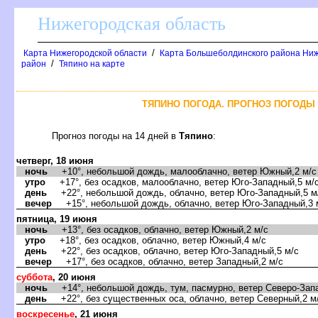
Нижегородская область
/
Карта Нижегородской области
Карта Большеболдинского района Ниж
/
район
Тяпино на карте
ТЯПИНО ПОГОДА. ПРОГНОЗ ПОГОДЫ 
Прогноз погоды на 14 дней
Тяпино
:
четверг, 18 июня
ночь
+10°, небольшой дождь, малооблачно, ветер Южный,2 м/с
утро
+17°, без осадков, малооблачно, ветер Юго-Западный,5 м/
день
+22°, небольшой дождь, облачно, ветер Юго-Западный,5 м
ечер
+15°, небольшой дождь, облачно, ветер Юго-Западный,3 
пятница, 19 июня
ночь
+13°, без осадков, облачно, ветер Южный,2 м/с
утро
+18°, без осадков, облачно, ветер Южный,4 м/с
день
+22°, без осадков, облачно, ветер Юго-Западный,5 м/с
ечер
+17°, без осадков, облачно, ветер Западный,2 м/с
суббота
, 20 июня
ночь
+14°, небольшой дождь, тум, пасмурно, ветер Северо-Запа
день
+22°, без существенных оса, облачно, ветер Северный,2 м
оскресенье
, 21 июня