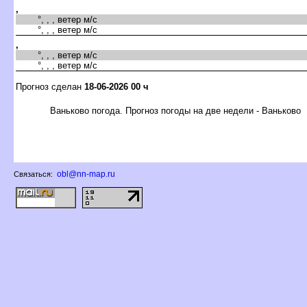
,
°, , , ветер м/с
°, , , ветер м/с
,
°, , , ветер м/с
°, , , ветер м/с
Прогноз сделан
18-06-2026 00 ч
аньково погода. Прогноз погоды на две недели - Ваньково
obl@nn-map.ru
Связаться: