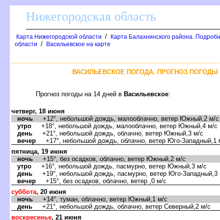
Нижегородская область
/
Карта Нижегородской области
Карта Балахнинского района. Подробн
/
области
асильевское на карте
АСИЛЬЕВСКОЕ ПОГОДА. ПРОГНОЗ ПОГОДЫ Н
Прогноз погоды на 14 дней
асильевское
:
четверг, 18 июня
ночь
+12°, небольшой дождь, малооблачно, ветер Южный,2 м/с
утро
+18°, небольшой дождь, малооблачно, ветер Южный,4 м/с
день
+21°, небольшой дождь, облачно, ветер Южный,3 м/с
ечер
+17°, небольшой дождь, облачно, ветер Юго-Западный,1 
пятница, 19 июня
ночь
+15°, без осадков, облачно, ветер Южный,2 м/с
утро
+16°, небольшой дождь, пасмурно, ветер Южный,3 м/с
день
+19°, небольшой дождь, пасмурно, ветер Юго-Западный,3 
ечер
+15°, без осадков, облачно, ветер ,0 м/с
суббота
, 20 июня
ночь
+14°, туман, облачно, ветер Южный,1 м/с
день
+21°, небольшой дождь, облачно, ветер Северный,2 м/с
оскресенье
, 21 июня