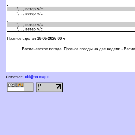
,
°, , , ветер м/с
°, , , ветер м/с
,
°, , , ветер м/с
°, , , ветер м/с
Прогноз сделан
18-06-2026 00 ч
асильевское погода. Прогноз погоды на две недели - Васи
obl@nn-map.ru
Связаться: