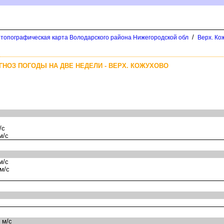
/
 топографическая карта Володарского района Нижегородской обл
ерх. Кож
НОЗ ПОГОДЫ НА ДВЕ НЕДЕЛИ - ВЕРХ. КОЖУХОВО
/с
м/с
м/с
м/с
 м/с