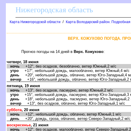
Нижегородская область
/
Карта Нижегородской области
Карта Володарский район. Подробная
ЕРХ. КОЖУХОВО ПОГОДА. ПРОГ
Прогноз погоды на 14 дней
ерх. Кожухово
:
четверг, 18 июня
ночь
+12°, без осадков, безоблачно, ветер Южный,2 м/с
утро
+17°, небольшой дождь, малооблачно, ветер Южный,4 м/с
день
+20°, небольшой дождь, облачно, ветер Юго-Западный,4 м
ечер
+16°, небольшой дождь, облачно, ветер Юго-Западный,2 
пятница, 19 июня
ночь
+13°, без осадков, пасмурно, ветер Южный,2 м/с
утро
+15°, небольшой дождь, пасмурно, ветер Юго-Западный,3 
день
+18°, небольшой дождь, пасмурно, ветер Юго-Западный,2 
ечер
+13°, без осадков, облачно, ветер Юго-Западный,1 м/с
суббота
, 20 июня
ночь
+12°, небольшой дождь, облачно, ветер Южный,1 м/с
день
+20°, дождь, гроза, облачно, ветер Северо-Западный,2 м/с
оскресенье
, 21 июня
ночь
+12°, без осадков, малооблачно, ветер Северо-Западный,2