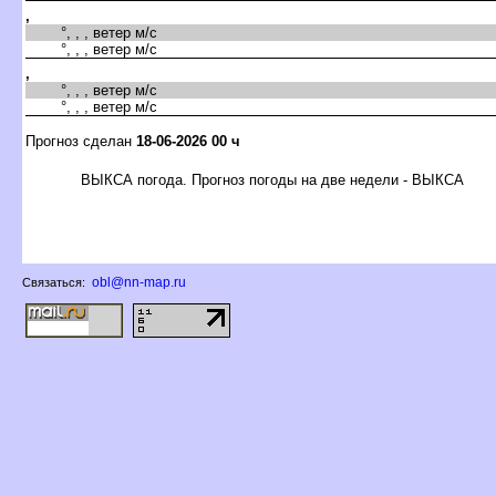
,
°, , , ветер м/с
°, , , ветер м/с
,
°, , , ветер м/с
°, , , ветер м/с
Прогноз сделан
18-06-2026 00 ч
ЫКСА погода. Прогноз погоды на две недели - ВЫКСА
obl@nn-map.ru
Связаться: