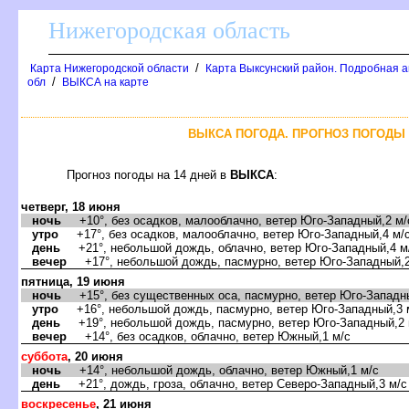
Нижегородская область
/
Карта Нижегородской области
Карта Выксунский район. Подробная 
/
обл
ЫКСА на карте
ЫКСА ПОГОДА. ПРОГНОЗ ПОГОДЫ Н
Прогноз погоды на 14 дней
ЫКСА
:
четверг, 18 июня
ночь
+10°, без осадков, малооблачно, ветер Юго-Западный,2 м/
утро
+17°, без осадков, малооблачно, ветер Юго-Западный,4 м/
день
+21°, небольшой дождь, облачно, ветер Юго-Западный,4 м
ечер
+17°, небольшой дождь, пасмурно, ветер Юго-Западный,2
пятница, 19 июня
ночь
+15°, без существенных оса, пасмурно, ветер Юго-Западны
утро
+16°, небольшой дождь, пасмурно, ветер Юго-Западный,3 
день
+19°, небольшой дождь, пасмурно, ветер Юго-Западный,2 
ечер
+14°, без осадков, облачно, ветер Южный,1 м/с
суббота
, 20 июня
ночь
+14°, небольшой дождь, облачно, ветер Южный,1 м/с
день
+21°, дождь, гроза, облачно, ветер Северо-Западный,3 м/с
оскресенье
, 21 июня