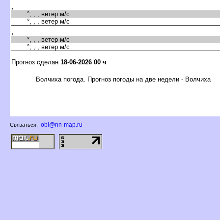
,
°, , , ветер м/с
°, , , ветер м/с
,
°, , , ветер м/с
°, , , ветер м/с
Прогноз сделан
18-06-2026 00 ч
олчиха погода. Прогноз погоды на две недели - Волчиха
obl@nn-map.ru
Связаться: