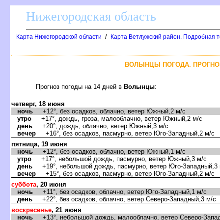
Нижегородская область
/
Карта Нижегородской области
Карта Ветлужский район. Подробная т
ОЛЫНЦЫ ПОГОДА. ПРОГНОЗ
Прогноз погоды на 14 дней
олынцы
:
четверг, 18 июня
ночь
+12°, без осадков, облачно, ветер Южный,2 м/с
утро
+17°, дождь, гроза, малооблачно, ветер Южный,2 м/с
день
+20°, дождь, облачно, ветер Южный,3 м/с
ечер
+16°, без осадков, пасмурно, ветер Юго-Западный,2 м/с
пятница, 19 июня
ночь
+12°, без осадков, облачно, ветер Южный,1 м/с
утро
+17°, небольшой дождь, пасмурно, ветер Южный,3 м/с
день
+19°, небольшой дождь, пасмурно, ветер Юго-Западный,3 
ечер
+15°, без осадков, пасмурно, ветер Юго-Западный,2 м/с
суббота
, 20 июня
ночь
+11°, без осадков, облачно, ветер Юго-Западный,1 м/с
день
+22°, без осадков, облачно, ветер Северо-Западный,3 м/с
оскресенье
, 21 июня
ночь
+13°, небольшой дождь, малооблачно, ветер Северо-Запад