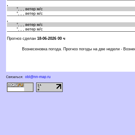
,
°, , , ветер м/с
°, , , ветер м/с
,
°, , , ветер м/с
°, , , ветер м/с
Прогноз сделан
18-06-2026 00 ч
ознесеновка погода. Прогноз погоды на две недели - Возне
obl@nn-map.ru
Связаться: