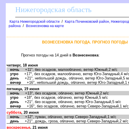
Нижегородская область
/
Карта Нижегородской области
Карта Починковский район, Нижегород
/
района
ознесеновка на карте
ОЗНЕСЕНОВКА ПОГОДА. ПРОГНОЗ ПОГОДЫ Н
Прогноз погоды на 14 дней
ознесеновка
:
четверг, 18 июня
ночь
+11°, без осадков, малооблачно, ветер Южный,2 м/с
утро
+17°, без осадков, малооблачно, ветер Юго-Западный,4 м/
день
+21°, небольшой дождь, облачно, ветер Юго-Западный,5 м
ечер
+16°, небольшой дождь, облачно, ветер Юго-Западный,1 
пятница, 19 июня
ночь
+13°, без осадков, облачно, ветер Южный,2 м/с
утро
+18°, без осадков, облачно, ветер Южный,5 м/с
день
+21°, без осадков, облачно, ветер Юго-Западный,5 м/с
ечер
+16°, без осадков, облачно, ветер Северо-Западный,1 м/с
суббота
, 20 июня
ночь
+12°, туман, облачно, ветер Северо-Западный,1 м/с
день
+21°, дождь, гроза, облачно, ветер Северо-Западный,2 м/с
оскресенье
, 21 июня