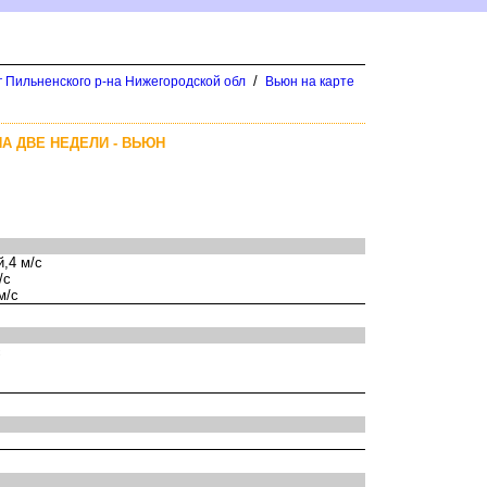
/
г Пильненского р-на Нижегородской обл
ьюн на карте
А ДВЕ НЕДЕЛИ - ВЬЮН
,4 м/с
/с
м/с
с