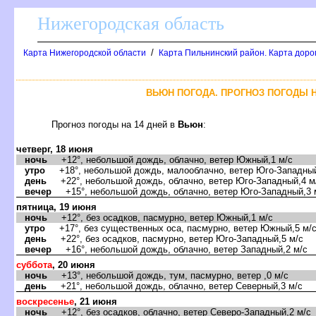
Нижегородская область
/
Карта Нижегородской области
Карта Пильнинский район. Карта доро
ЬЮН ПОГОДА. ПРОГНОЗ ПОГОДЫ Н
Прогноз погоды на 14 дней
ьюн
:
четверг, 18 июня
ночь
+12°, небольшой дождь, облачно, ветер Южный,1 м/с
утро
+18°, небольшой дождь, малооблачно, ветер Юго-Западный
день
+22°, небольшой дождь, облачно, ветер Юго-Западный,4 м
ечер
+15°, небольшой дождь, облачно, ветер Юго-Западный,3 
пятница, 19 июня
ночь
+12°, без осадков, пасмурно, ветер Южный,1 м/с
утро
+17°, без существенных оса, пасмурно, ветер Южный,5 м/
день
+22°, без осадков, пасмурно, ветер Юго-Западный,5 м/с
ечер
+16°, небольшой дождь, облачно, ветер Западный,2 м/с
суббота
, 20 июня
ночь
+13°, небольшой дождь, тум, пасмурно, ветер ,0 м/с
день
+21°, небольшой дождь, облачно, ветер Северный,3 м/с
оскресенье
, 21 июня
ночь
+12°, без осадков, облачно, ветер Северо-Западный,2 м/с