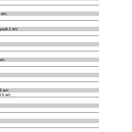
 м/с
ный,1 м/с
м/с
6 м/с
,6 м/с