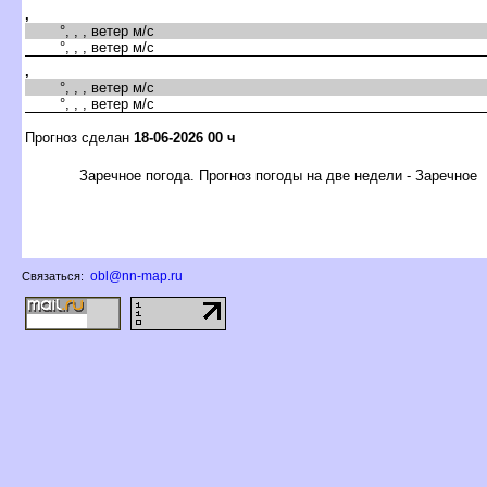
,
°, , , ветер м/с
°, , , ветер м/с
,
°, , , ветер м/с
°, , , ветер м/с
Прогноз сделан
18-06-2026 00 ч
Заречное погода. Прогноз погоды на две недели - Заречное
obl@nn-map.ru
Связаться: