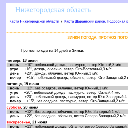
Нижегородская область
/
Карта Нижегородской области
Карта Шарангский район. Подробная к
ЗИНКИ ПОГОДА. ПРОГНОЗ ПОГО
Прогноз погоды на 14 дней
Зинки
:
четверг, 18 июня
ночь
+10°, небольшой дождь, пасмурно, ветер Южный,3 м/с
утро
+16°, дождь, облачно, ветер Юго-Восточный,3 м/с
день
+20°, дождь, облачно, ветер Южный,3 м/с
ечер
+15°, небольшой дождь, облачно, ветер Юго-Западный,2 
пятница, 19 июня
ночь
+12°, без осадков, облачно, ветер Южный,1 м/с
утро
+20°, небольшой дождь, пасмурно, ветер Южный,4 м/с
день
+20°, небольшой дождь, пасмурно, ветер Юго-Западный,4 
ечер
+15°, без осадков, пасмурно, ветер Юго-Западный,2 м/с
суббота
, 20 июня
ночь
+12°, без осадков, облачно, ветер Юго-Западный,1 м/с
день
+22°, без осадков, облачно, ветер Северо-Западный,2 м/с
оскресенье
, 21 июня
ночь
+13°, небольшой дождь, облачно, ветер Северо-Западный,