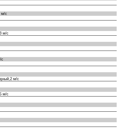
 м/с
3 м/с
/с
дный,2 м/с
5 м/с