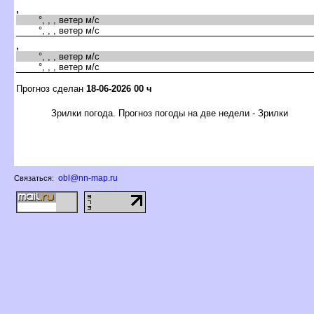
,
°, , , ветер м/с
°, , , ветер м/с
,
°, , , ветер м/с
°, , , ветер м/с
Прогноз сделан
18-06-2026 00 ч
Зрилки погода. Прогноз погоды на две недели - Зрилки
obl@nn-map.ru
Связаться: