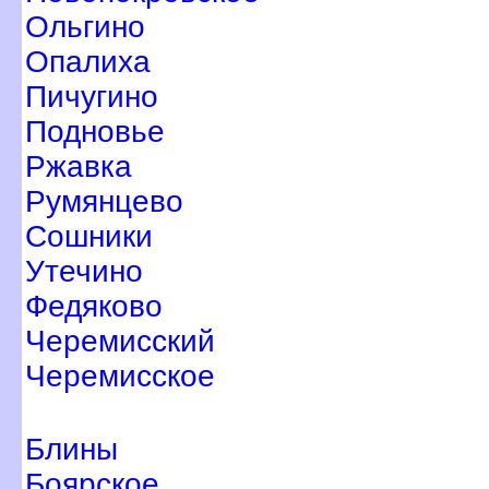
Ольгино
Опалиха
Пичугино
Подновье
Ржавка
Румянцево
Сошники
Утечино
Федяково
Черемисский
Черемисское
Блины
Боярское