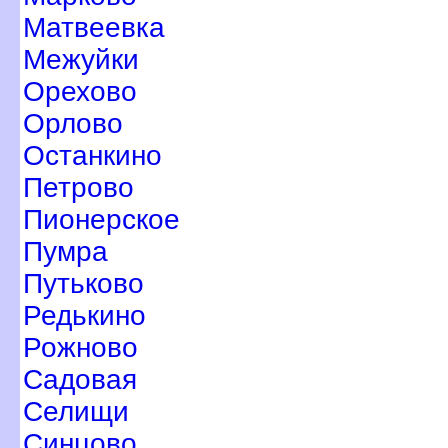
Матвеевка
Межуйки
Орехово
Орлово
Останкино
Петрово
Пионерское
Пумра
Путьково
Редькино
Рожново
Садовая
Селищи
Синцово