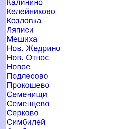
Калинино
Келейниково
Козловка
Ляписи
Мешиха
Нов. Жедрино
Нов. Относ
Новое
Подлесово
Прокошево
Семенищи
Семенцево
Серково
Симбилей