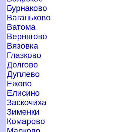
Бурнаково
аганьково
атома
ернягово
язовка
Глазково
Долгово
Дуплево
Ежово
Елисино
Заскочиха
Зименки
Комарово
Марково