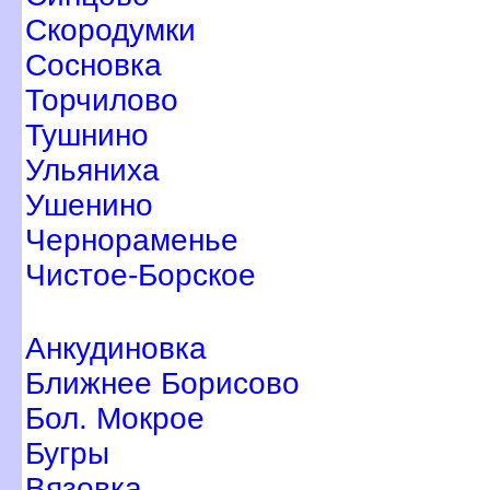
Скородумки
Сосновка
Торчилово
Тушнино
Ульяниха
Ушенино
Чернораменье
Чистое-Борское
Анкудиновка
Ближнее Борисово
Бол. Мокрое
Бугры
язовка