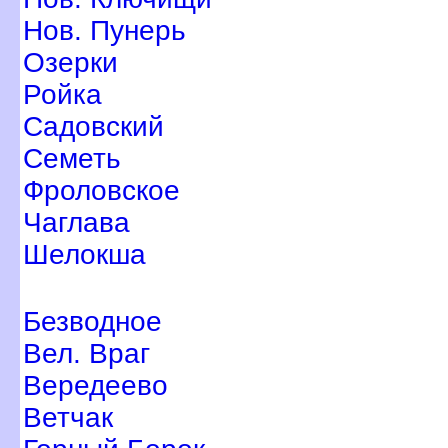
Нов. Пунерь
Озерки
Ройка
Садовский
Семеть
Фроловское
Чаглава
Шелокша
Безводное
ел. Вра
ередеево
етчак