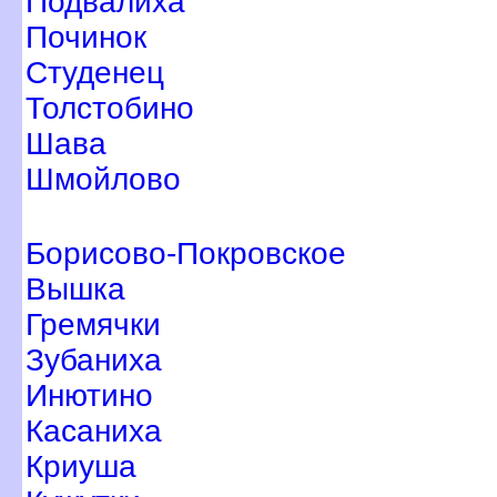
Подвалиха
Починок
Студенец
Толстобино
Шава
Шмойлово
Борисово-Покровское
ышка
Гремячки
Зубаниха
Инютино
Касаниха
Криуша