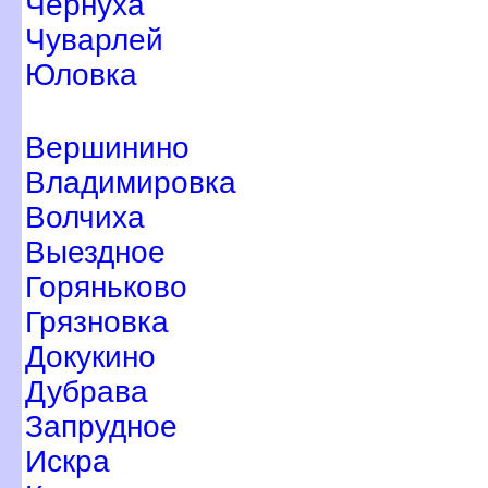
Чернуха
Чуварлей
Юловка
ершинино
ладимировка
олчиха
ыездное
Горяньково
Грязновка
Докукино
Дубрава
Запрудное
Искра