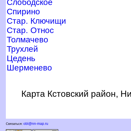
Слободское
Спирино
Стар. Ключищи
Стар. Относ
Толмачево
Трухлей
Цедень
Шерменево
Карта Кстовский район, Н
obl@nn-map.ru
Связаться: