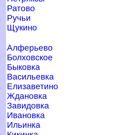
Ратово
Ручьи
Щукино
Алферьево
Болховское
Быковка
асильевка
Елизаветино
Ждановка
Завидовка
Ивановка
Ильинка
Кикинка