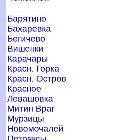
Барятино
Бахаревка
Бегичево
ишенки
Карачары
Красн. Горка
Красн. Остро
Красное
Левашовка
Митин Вра
Мурзицы
Новомочалей
Петряксы