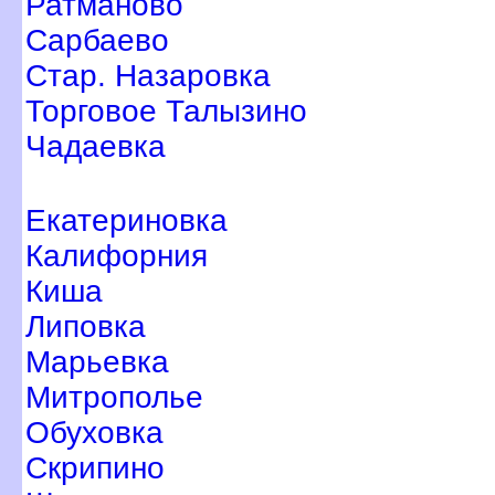
Ратманово
Сарбаево
Стар. Назаровка
Торговое Талызино
Чадаевка
Екатериновка
Калифорния
Киша
Липовка
Марьевка
Митрополье
Обуховка
Скрипино