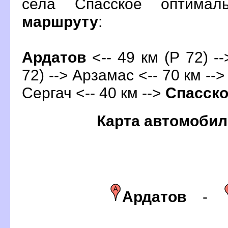
села Спасское оптима
маршруту
:
Ардато
<-- 49 км (Р 72) -
72) --> Арзамас <-- 70 км -->
Сергач <-- 40 км -->
Спасск
Карта автомобил
Ардато
-