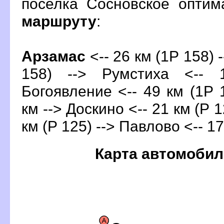
поселка Сосновское опти
маршруту
:
Арзамас
<-- 26 км (1Р 158) 
158) --> Румстиха <-- 
Богоявление <-- 49 км (1Р 1
км --> Доскино <-- 21 км (Р 1
км (Р 125) --> Павлово <-- 17
Карта автомобил