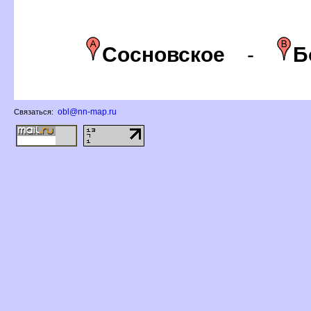
Сосновское
-
Б
obl@nn-map.ru
Связаться: