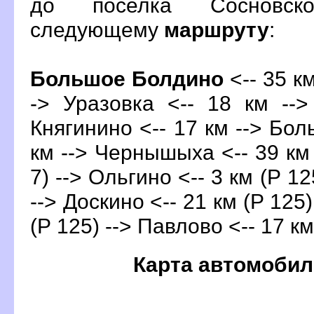
до поселка Сосновск
следующему
маршруту
:
Большое Болдино
<-- 35 км
-> Уразовка <-- 18 км -->
Княгинино <-- 17 км --> Бо
км --> Чернышыха <-- 39 км
7) --> Ольгино <-- 3 км (Р 12
--> Доскино <-- 21 км (Р 125)
(Р 125) --> Павлово <-- 17 км
Карта автомобил