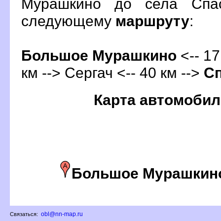
Мурашкино до села Спас
следующему
маршруту
:
Большое Мурашкино
<-- 17
км --> Сергач <-- 40 км -->
С
Карта автомобил
Большое Мурашкин
obl@nn-map.ru
Связаться: