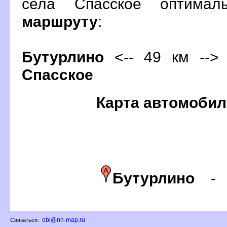
села Спасское оптима
маршруту
:
Бутурлино
<-- 49 км --> 
Спасское
Карта автомобил
Бутурлино
obl@nn-map.ru
Связаться: