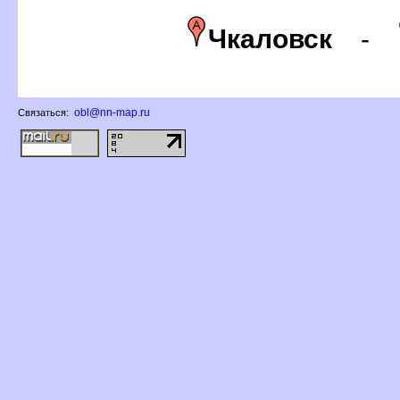
Чкаловск
-
obl@nn-map.ru
Связаться: