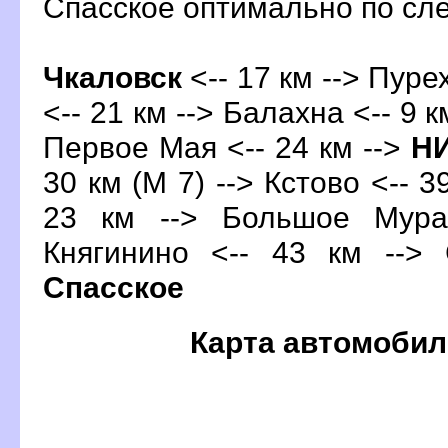
Спасское оптимально по с
Чкаловск
<-- 17 км --> Пуре
<-- 21 км -->
Балахна
<-- 9 к
Первое Мая <-- 24 км -->
Н
30 км (М 7) -->
Кстово
<-- 3
23 км --> Большое Мура
Княгинино <-- 43 км --> 
Спасское
Карта автомобил