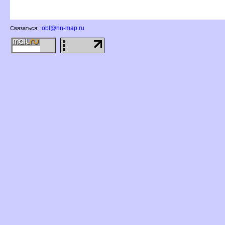
obl@nn-map.ru
Связаться: