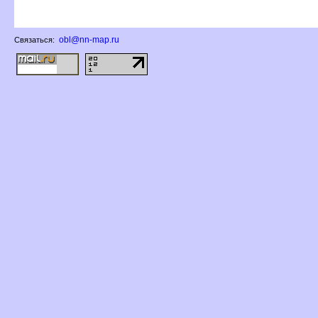
obl@nn-map.ru
Связаться: