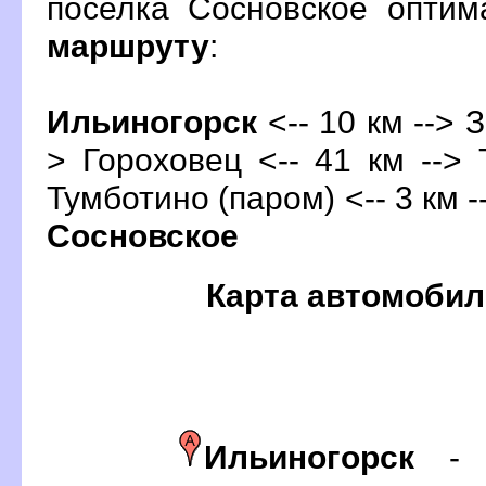
поселка Сосновское опти
маршруту
:
Ильиногорск
<-- 10 км --> З
> Гороховец <-- 41 км --> 
Тумботино (паром) <-- 3 км -
Сосновское
Карта автомобил
Ильиногорск