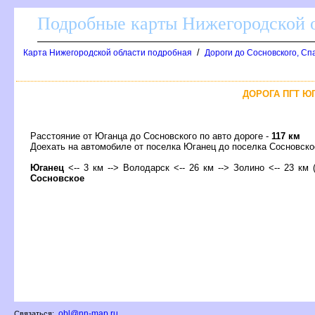
Подробные карты Нижегородской о
/
Карта Нижегородской области подробная
Дороги до Сосновского, Сп
ДОРОГА ПГТ Ю
Расстояние от Юганца до Сосновского по авто дороге -
117 км
Доехать на автомобиле от поселка Юганец до поселка Сосновс
Юганец
<-- 3 км --> Володарск <-- 26 км --> Золино <-- 23 км (
Сосновское
obl@nn-map.ru
Связаться: