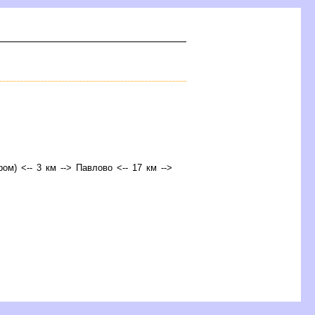
ром) <-- 3 км --> Павлово <-- 17 км -->