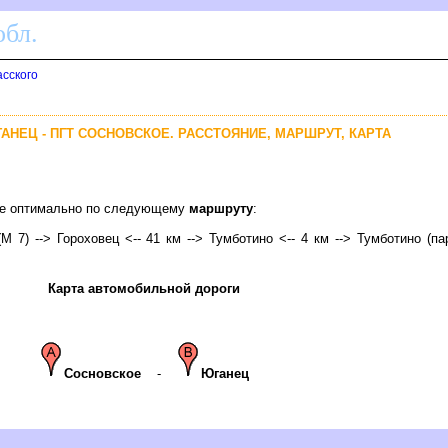
бл.
асского
ГАНЕЦ - ПГТ СОСНОВСКОЕ. РАССТОЯНИЕ, МАРШРУТ, КАРТА
кое оптимально по следующему
маршруту
:
М 7) --> Гороховец <-- 41 км --> Тумботино <-- 4 км --> Тумботино (па
Карта автомобильной дороги
Сосновское
-
Юганец