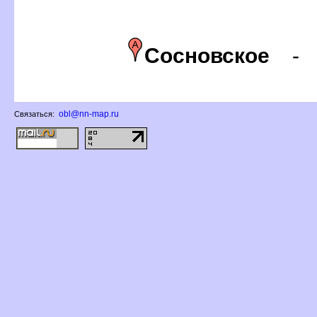
Сосновское
obl@nn-map.ru
Связаться: