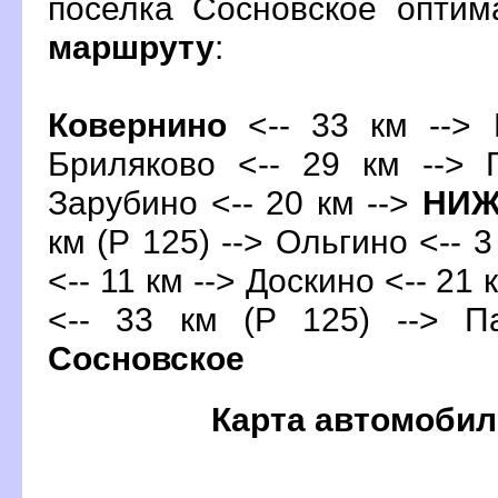
поселка Сосновское опти
маршруту
:
Ковернино
<-- 33 км --> 
Бриляково <-- 29 км --> 
Зарубино <-- 20 км -->
НИЖ
км (Р 125) --> Ольгино <-- 3
<-- 11 км --> Доскино <-- 21 
<-- 33 км (Р 125) --> П
Сосновское
Карта автомобил