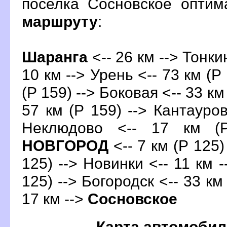
поселка Сосновское опти
маршруту
:
Шаранга
<-- 26 км --> Тонкин
10 км --> Урень <-- 73 км (Р 
(Р 159) --> Боковая <-- 33 км
57 км (Р 159) --> Кантауров
Неклюдово <-- 17 км (
НОВГОРОД
<-- 7 км (Р 125)
125) --> Новинки <-- 11 км -
125) --> Богородск <-- 33 км
17 км -->
Сосновское
Карта автомобил