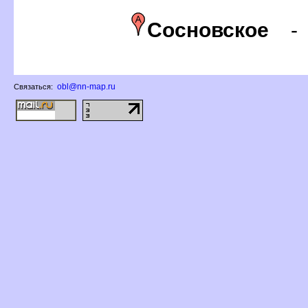
Сосновское
obl@nn-map.ru
Связаться: