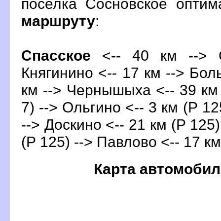
поселка Сосновское опти
маршруту
:
Спасское
<-- 40 км --> С
Княгинино <-- 17 км --> Бо
км --> Чернышыха <-- 39 км
7) --> Ольгино <-- 3 км (Р 12
--> Доскино <-- 21 км (Р 125)
(Р 125) --> Павлово <-- 17 км
Карта автомобил