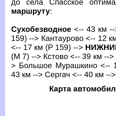
до села Спасское оптим
маршруту
:
Сухобезводное
<-- 43 км -
159) --> Кантаурово <-- 12 к
<-- 17 км (Р 159) -->
НИЖНИ
(М 7) -->
Кстово
<-- 39 км --
> Большое Мурашкино <-- 1
43 км --> Сергач <-- 40 км --
Карта автомобил