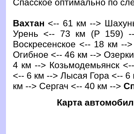
Спасское оптимально по с
ахтан
<-- 61 км --> Шахунь
Урень <-- 73 км (Р 159) -
оскресенское <-- 18 км --> 
Огибное <-- 46 км --> Озерки 
4 км --> Козьмодемьянск <--
<-- 6 км --> Лысая Гора <-- 6
км --> Сергач <-- 40 км -->
С
Карта автомобил