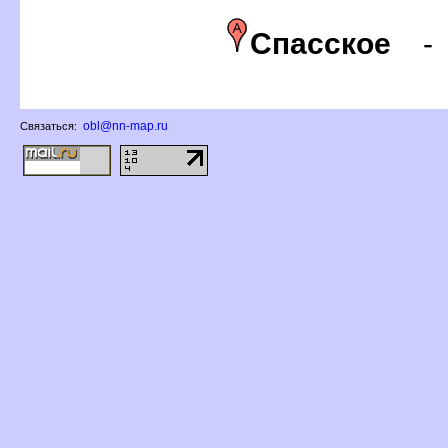
Спасское
obl@nn-map.ru
Связаться: