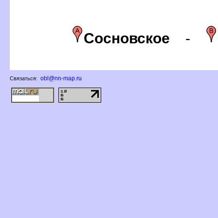
Сосновское
-
obl@nn-map.ru
Связаться: