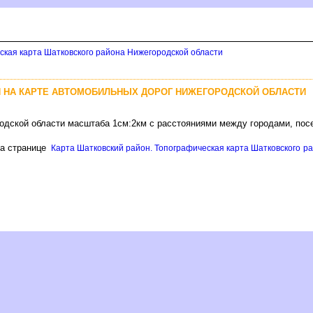
ская карта Шатковского района Нижегородской области
 НА КАРТЕ АВТОМОБИЛЬНЫХ ДОРОГ НИЖЕГОРОДСКОЙ ОБЛАСТИ
одской области масштаба 1см:2км с расстояниями между городами, пос
а странице
Карта Шатковский район. Топографическая карта Шатковского ра