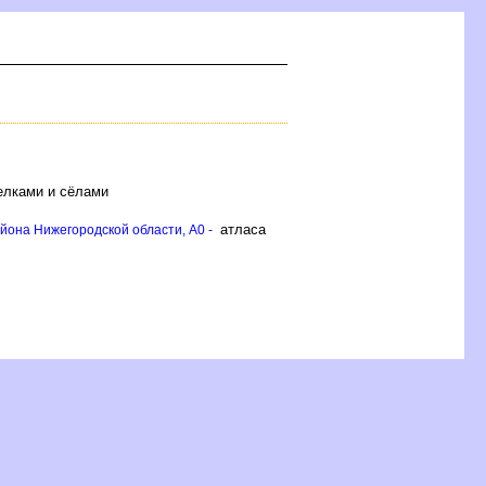
елками и сёлами
атласа
йона Нижегородской области, A0 -