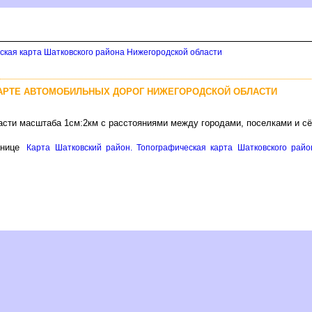
ская карта Шатковского района Нижегородской области
АРТЕ АВТОМОБИЛЬНЫХ ДОРОГ НИЖЕГОРОДСКОЙ ОБЛАСТИ
асти масштаба 1см:2км с расстояниями между городами, поселками и с
анице
Карта Шатковский район. Топографическая карта Шатковского райо