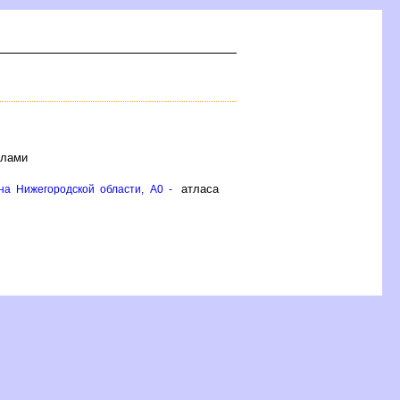
ёлами
атласа
на Нижегородской области, A0 -