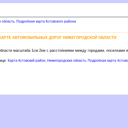
 область. Подробная карта Кстовского района
 КАРТЕ АВТОМОБИЛЬНЫХ ДОРОГ НИЖЕГОРОДСКОЙ ОБЛАСТИ
области масштаба 1см:2км с расстояниями между городами, поселками 
нице
Карта Кстовский район, Нижегородская область. Подробная карта Кстовск