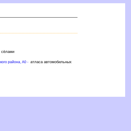
и сёлами
атласа автомобильных
ого района, A0 -