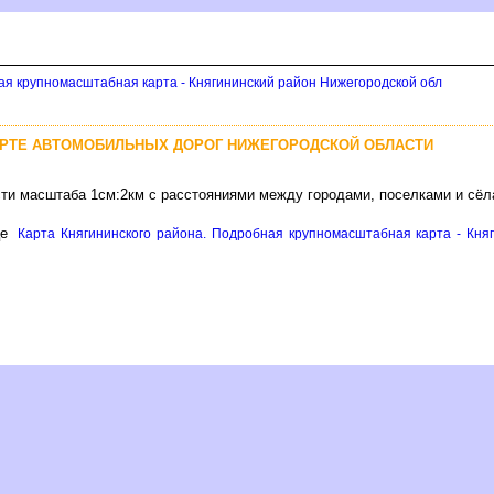
ая крупномасштабная карта - Княгининский район Нижегородской обл
РТЕ АВТОМОБИЛЬНЫХ ДОРОГ НИЖЕГОРОДСКОЙ ОБЛАСТИ
сти масштаба 1см:2км с расстояниями между городами, поселками и сё
це
Карта Княгининского района. Подробная крупномасштабная карта - Княг