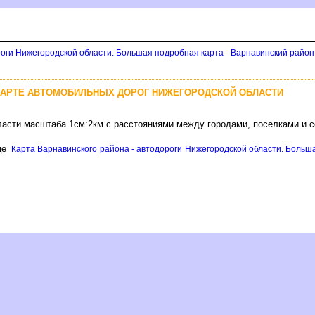
роги Нижегородской области. Большая подробная карта - Варнавинский район
КАРТЕ АВТОМОБИЛЬНЫХ ДОРОГ НИЖЕГОРОДСКОЙ ОБЛАСТИ
ласти масштаба 1см:2км с расстояниями между городами, поселками и 
це
Карта Варнавинского района - автодороги Нижегородской области. Больш