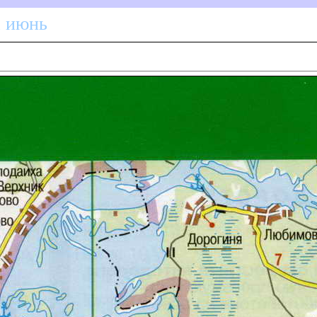
а июнь