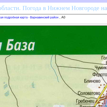
бласти. Погода в Нижнем Новгороде н
, A0
шая подробная карта - Варнавинский район