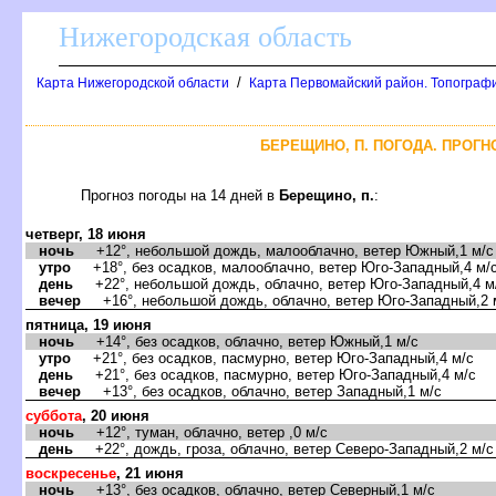
Нижегородская область
/
Карта Нижегородской области
Карта Первомайский район. Топограф
БЕРЕЩИНО, П. ПОГОДА. ПРОГН
Прогноз погоды на 14 дней
Берещино, п.
:
четверг, 18 июня
ночь
+12°, небольшой дождь, малооблачно, ветер Южный,1 м/с
утро
+18°, без осадков, малооблачно, ветер Юго-Западный,4 м/
день
+22°, небольшой дождь, облачно, ветер Юго-Западный,4 м
ечер
+16°, небольшой дождь, облачно, ветер Юго-Западный,2 
пятница, 19 июня
ночь
+14°, без осадков, облачно, ветер Южный,1 м/с
утро
+21°, без осадков, пасмурно, ветер Юго-Западный,4 м/с
день
+21°, без осадков, пасмурно, ветер Юго-Западный,4 м/с
ечер
+13°, без осадков, облачно, ветер Западный,1 м/с
суббота
, 20 июня
ночь
+12°, туман, облачно, ветер ,0 м/с
день
+22°, дождь, гроза, облачно, ветер Северо-Западный,2 м/с
оскресенье
, 21 июня
ночь
+13°, без осадков, облачно, ветер Северный,1 м/с