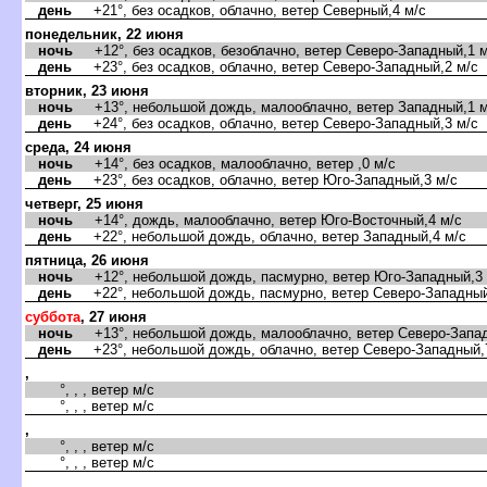
день
+21°, без осадков, облачно, ветер Северный,4 м/с
понедельник, 22 июня
ночь
+12°, без осадков, безоблачно, ветер Северо-Западный,1 м
день
+23°, без осадков, облачно, ветер Северо-Западный,2 м/с
торник, 23 июня
ночь
+13°, небольшой дождь, малооблачно, ветер Западный,1 м
день
+24°, без осадков, облачно, ветер Северо-Западный,3 м/с
среда, 24 июня
ночь
+14°, без осадков, малооблачно, ветер ,0 м/с
день
+23°, без осадков, облачно, ветер Юго-Западный,3 м/с
четверг, 25 июня
ночь
+14°, дождь, малооблачно, ветер Юго-Восточный,4 м/с
день
+22°, небольшой дождь, облачно, ветер Западный,4 м/с
пятница, 26 июня
ночь
+12°, небольшой дождь, пасмурно, ветер Юго-Западный,3 
день
+22°, небольшой дождь, пасмурно, ветер Северо-Западный
суббота
, 27 июня
ночь
+13°, небольшой дождь, малооблачно, ветер Северо-Запад
день
+23°, небольшой дождь, облачно, ветер Северо-Западный,
,
°, , , ветер м/с
°, , , ветер м/с
,
°, , , ветер м/с
°, , , ветер м/с
,