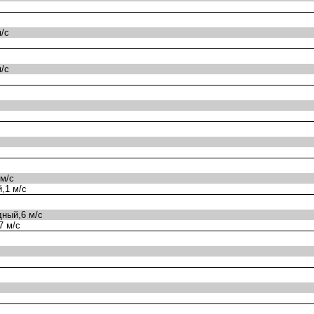
/с
/с
м/с
,1 м/с
ный,6 м/с
7 м/с