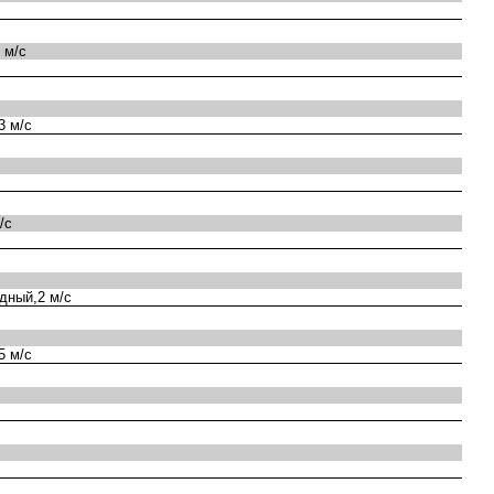
 м/с
3 м/с
/с
дный,2 м/с
5 м/с