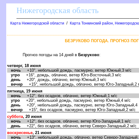
Нижегородская область
/
Карта Нижегородской области
Карта Тонкинский район, Нижегородск
БЕЗРУКОВО ПОГОДА. ПРОГНОЗ ПОГ
Прогноз погоды на 14 дней
Безруково
:
четверг, 18 июня
ночь
+10°, небольшой дождь, пасмурно, ветер Южный,3 м/с
утро
+16°, дождь, облачно, ветер Юго-Восточный,3 м/с
день
+20°, дождь, облачно, ветер Южный,3 м/с
ечер
+15°, небольшой дождь, облачно, ветер Юго-Западный,2 
пятница, 19 июня
ночь
+12°, без осадков, облачно, ветер Южный,1 м/с
утро
+20°, небольшой дождь, пасмурно, ветер Южный,4 м/с
день
+20°, небольшой дождь, пасмурно, ветер Юго-Западный,4 
ечер
+15°, без осадков, пасмурно, ветер Юго-Западный,2 м/с
суббота
, 20 июня
ночь
+12°, без осадков, облачно, ветер Юго-Западный,1 м/с
день
+22°, без осадков, облачно, ветер Северо-Западный,2 м/с
оскресенье
, 21 июня
ночь
+13°, небольшой дождь, облачно, ветер Северо-Западный,