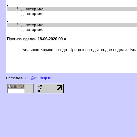
,
°, , , ветер м/с
°, , , ветер м/с
,
°, , , ветер м/с
°, , , ветер м/с
Прогноз сделан
18-06-2026 00 ч
Большое Козино погода. Прогноз погоды на две недели - Бо
obl@nn-map.ru
Связаться: