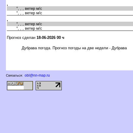
,
°, , , ветер м/с
°, , , ветер м/с
,
°, , , ветер м/с
°, , , ветер м/с
Прогноз сделан
18-06-2026 00 ч
Дубрава погода. Прогноз погоды на две недели - Дубрава
obl@nn-map.ru
Связаться: