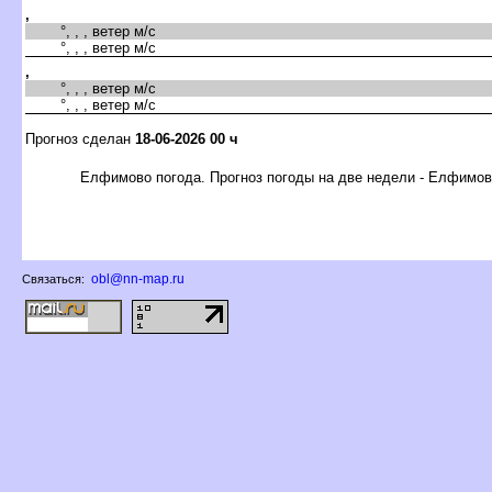
,
°, , , ветер м/с
°, , , ветер м/с
,
°, , , ветер м/с
°, , , ветер м/с
Прогноз сделан
18-06-2026 00 ч
Елфимово погода. Прогноз погоды на две недели - Елфимо
obl@nn-map.ru
Связаться: