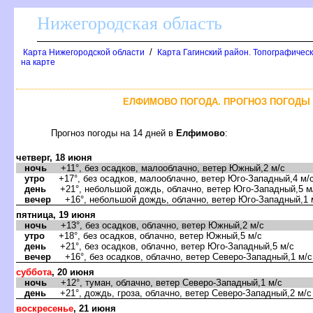
Нижегородская область
/
Карта Нижегородской области
Карта Гагинский район. Топографическ
на карте
ЕЛФИМОВО ПОГОДА. ПРОГНОЗ ПОГОДЫ 
Прогноз погоды на 14 дней
Елфимово
:
четверг, 18 июня
ночь
+11°, без осадков, малооблачно, ветер Южный,2 м/с
утро
+17°, без осадков, малооблачно, ветер Юго-Западный,4 м/
день
+21°, небольшой дождь, облачно, ветер Юго-Западный,5 м
ечер
+16°, небольшой дождь, облачно, ветер Юго-Западный,1 
пятница, 19 июня
ночь
+13°, без осадков, облачно, ветер Южный,2 м/с
утро
+18°, без осадков, облачно, ветер Южный,5 м/с
день
+21°, без осадков, облачно, ветер Юго-Западный,5 м/с
ечер
+16°, без осадков, облачно, ветер Северо-Западный,1 м/с
суббота
, 20 июня
ночь
+12°, туман, облачно, ветер Северо-Западный,1 м/с
день
+21°, дождь, гроза, облачно, ветер Северо-Западный,2 м/с
оскресенье
, 21 июня