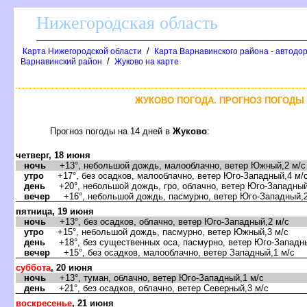
Нижегородская область
/
Карта Нижегородской области
Карта Варнавинского района - автодо
/
арнавинский район
Жуково на карте
ЖУКОВО ПОГОДА. ПРОГНОЗ ПОГОДЫ 
Прогноз погоды на 14 дней
Жуково
:
четверг, 18 июня
ночь
+13°, небольшой дождь, малооблачно, ветер Южный,2 м/с
утро
+17°, без осадков, малооблачно, ветер Юго-Западный,4 м/
день
+20°, небольшой дождь, гро, облачно, ветер Юго-Западный
ечер
+16°, небольшой дождь, пасмурно, ветер Юго-Западный,2
пятница, 19 июня
ночь
+13°, без осадков, облачно, ветер Юго-Западный,2 м/с
утро
+15°, небольшой дождь, пасмурно, ветер Южный,3 м/с
день
+18°, без существенных оса, пасмурно, ветер Юго-Западны
ечер
+15°, без осадков, малооблачно, ветер Западный,1 м/с
суббота
, 20 июня
ночь
+13°, туман, облачно, ветер Юго-Западный,1 м/с
день
+21°, без осадков, облачно, ветер Северный,3 м/с
оскресенье
, 21 июня