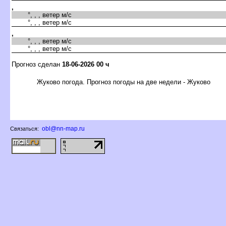
,
°, , , ветер м/с
°, , , ветер м/с
,
°, , , ветер м/с
°, , , ветер м/с
Прогноз сделан
18-06-2026 00 ч
Жуково погода. Прогноз погоды на две недели - Жуково
obl@nn-map.ru
Связаться: