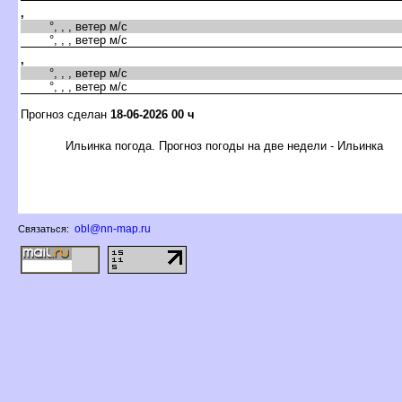
,
°, , , ветер м/с
°, , , ветер м/с
,
°, , , ветер м/с
°, , , ветер м/с
Прогноз сделан
18-06-2026 00 ч
Ильинка погода. Прогноз погоды на две недели - Ильинка
obl@nn-map.ru
Связаться: