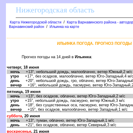
Нижегородская область
/
Карта Нижегородской области
Карта Варнавинского района - автодо
/
арнавинский район
Ильинка на карте
ИЛЬИНКА ПОГОДА. ПРОГНОЗ ПОГОДЫ 
Прогноз погоды на 14 дней
Ильинка
:
четверг, 18 июня
ночь
+13°, небольшой дождь, малооблачно, ветер Южный,2 м/с
утро
+17°, без осадков, малооблачно, ветер Юго-Западный,4 м/
день
+20°, небольшой дождь, гро, облачно, ветер Юго-Западный
ечер
+16°, небольшой дождь, пасмурно, ветер Юго-Западный,2
пятница, 19 июня
ночь
+13°, без осадков, облачно, ветер Юго-Западный,2 м/с
утро
+15°, небольшой дождь, пасмурно, ветер Южный,3 м/с
день
+18°, без существенных оса, пасмурно, ветер Юго-Западны
ечер
+15°, без осадков, малооблачно, ветер Западный,1 м/с
суббота
, 20 июня
ночь
+13°, туман, облачно, ветер Юго-Западный,1 м/с
день
+21°, без осадков, облачно, ветер Северный,3 м/с
оскресенье
, 21 июня