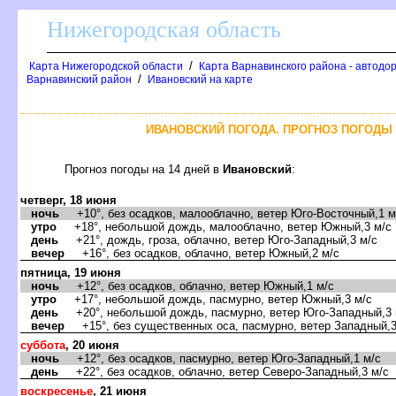
Нижегородская область
/
Карта Нижегородской области
Карта Варнавинского района - автодо
/
арнавинский район
Ивановский на карте
ИВАНОВСКИЙ ПОГОДА. ПРОГНОЗ ПОГОДЫ 
Прогноз погоды на 14 дней
Ивановский
:
четверг, 18 июня
ночь
+10°, без осадков, малооблачно, ветер Юго-Восточный,1 м
утро
+18°, небольшой дождь, малооблачно, ветер Южный,3 м/с
день
+21°, дождь, гроза, облачно, ветер Юго-Западный,3 м/с
ечер
+16°, без осадков, облачно, ветер Южный,2 м/с
пятница, 19 июня
ночь
+12°, без осадков, облачно, ветер Южный,1 м/с
утро
+17°, небольшой дождь, пасмурно, ветер Южный,3 м/с
день
+20°, небольшой дождь, пасмурно, ветер Юго-Западный,3 
ечер
+15°, без существенных оса, пасмурно, ветер Западный,3
суббота
, 20 июня
ночь
+12°, без осадков, пасмурно, ветер Юго-Западный,1 м/с
день
+22°, без осадков, облачно, ветер Северо-Западный,3 м/с
оскресенье
, 21 июня