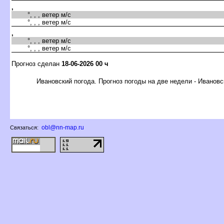
,
°, , , ветер м/с
°, , , ветер м/с
,
°, , , ветер м/с
°, , , ветер м/с
Прогноз сделан
18-06-2026 00 ч
Ивановский погода. Прогноз погоды на две недели - Ивановс
obl@nn-map.ru
Связаться: