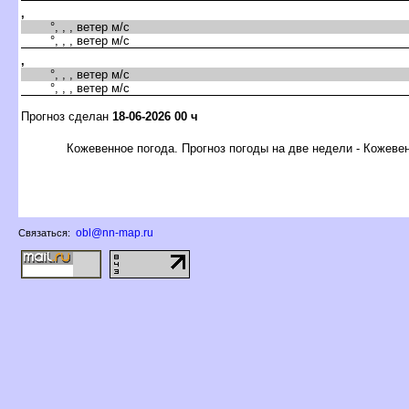
,
°, , , ветер м/с
°, , , ветер м/с
,
°, , , ветер м/с
°, , , ветер м/с
Прогноз сделан
18-06-2026 00 ч
Кожевенное погода. Прогноз погоды на две недели - Кожеве
obl@nn-map.ru
Связаться: