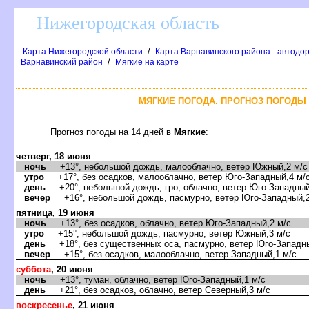
Нижегородская область
/
Карта Нижегородской области
Карта Варнавинского района - автодо
/
арнавинский район
Мягкие на карте
МЯГКИЕ ПОГОДА. ПРОГНОЗ ПОГОДЫ 
Прогноз погоды на 14 дней
Мягкие
:
четверг, 18 июня
ночь
+13°, небольшой дождь, малооблачно, ветер Южный,2 м/с
утро
+17°, без осадков, малооблачно, ветер Юго-Западный,4 м/
день
+20°, небольшой дождь, гро, облачно, ветер Юго-Западный
ечер
+16°, небольшой дождь, пасмурно, ветер Юго-Западный,2
пятница, 19 июня
ночь
+13°, без осадков, облачно, ветер Юго-Западный,2 м/с
утро
+15°, небольшой дождь, пасмурно, ветер Южный,3 м/с
день
+18°, без существенных оса, пасмурно, ветер Юго-Западны
ечер
+15°, без осадков, малооблачно, ветер Западный,1 м/с
суббота
, 20 июня
ночь
+13°, туман, облачно, ветер Юго-Западный,1 м/с
день
+21°, без осадков, облачно, ветер Северный,3 м/с
оскресенье
, 21 июня