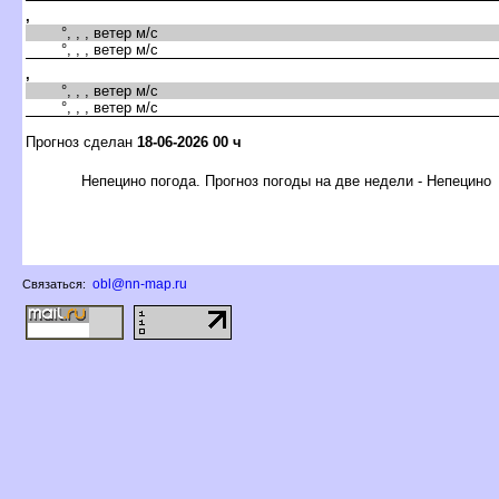
,
°, , , ветер м/с
°, , , ветер м/с
,
°, , , ветер м/с
°, , , ветер м/с
Прогноз сделан
18-06-2026 00 ч
Непецино погода. Прогноз погоды на две недели - Непецино
obl@nn-map.ru
Связаться: