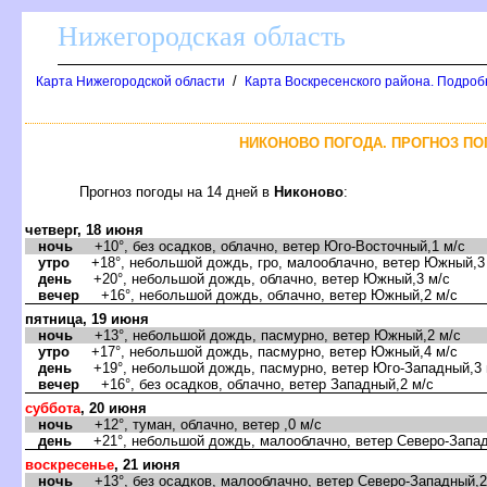
Нижегородская область
/
Карта Нижегородской области
Карта Воскресенского района. Подроб
НИКОНОВО ПОГОДА. ПРОГНОЗ ПО
Прогноз погоды на 14 дней
Никоново
:
четверг, 18 июня
ночь
+10°, без осадков, облачно, ветер Юго-Восточный,1 м/с
утро
+18°, небольшой дождь, гро, малооблачно, ветер Южный,3
день
+20°, небольшой дождь, облачно, ветер Южный,3 м/с
ечер
+16°, небольшой дождь, облачно, ветер Южный,2 м/с
пятница, 19 июня
ночь
+13°, небольшой дождь, пасмурно, ветер Южный,2 м/с
утро
+17°, небольшой дождь, пасмурно, ветер Южный,4 м/с
день
+19°, небольшой дождь, пасмурно, ветер Юго-Западный,3 
ечер
+16°, без осадков, облачно, ветер Западный,2 м/с
суббота
, 20 июня
ночь
+12°, туман, облачно, ветер ,0 м/с
день
+21°, небольшой дождь, малооблачно, ветер Северо-Запад
оскресенье
, 21 июня
ночь
+13°, без осадков, малооблачно, ветер Северо-Западный,2